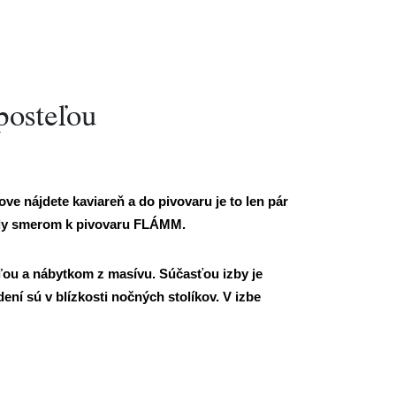
posteľou
e nájdete kaviareň a do pivovaru je to len pár
rady smerom k pivovaru FLÁMM.
eľou a nábytkom z masívu. Súčasťou izby je
ní sú v blízkosti nočných stolíkov. V izbe