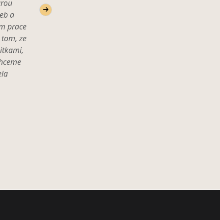
urou
eb a
om prace
 tom, ze
itkami,
chceme
ela