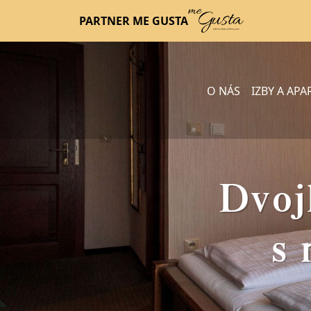
PARTNER ME GUSTA
O NÁS
IZBY A AP
Dvoj
s 