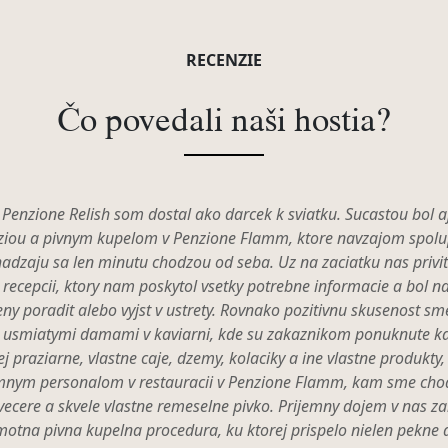
RECENZIE
Čo povedali naši hostia?
 Penzione Relish som dostal ako darcek k sviatku. Sucastou bol aj
ziou a pivnym kupelom v Penzione Flamm, ktore navzajom spolu
adzaju sa len minutu chodzou od seba. Uz na zaciatku nas privit
recepcii, ktory nam poskytol vsetky potrebne informacie a bol 
eny poradit alebo vyjst v ustrety. Rovnako pozitivnu skusenost sme
s usmiatymi damami v kaviarni, kde su zakaznikom ponuknute ka
ej praziarne, vlastne caje, dzemy, kolaciky a ine vlastne produkty,
mnym personalom v restauracii v Penzione Flamm, kam sme chod
vecere a skvele vlastne remeselne pivko. Prijemny dojem v nas z
motna pivna kupelna procedura, ku ktorej prispelo nielen pekne a