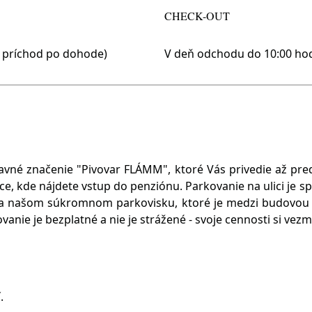
CHECK-OUT
í príchod po dohode)
V deň odchodu do 10:00 ho
pravné značenie "Pivovar FLÁMM", ktoré Vás privedie až pre
lice, kde nájdete vstup do penziónu. Parkovanie na ulici je 
na našom súkromnom parkovisku, ktoré je medzi budovou
anie je bezplatné a nie je strážené - svoje cennosti si vezm
.