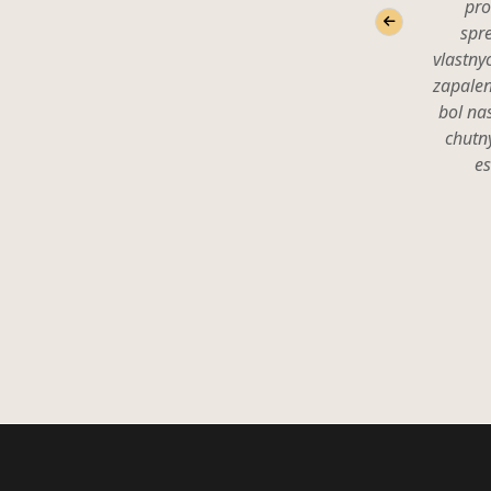
pro
spr
vlastny
zapalen
bol na
chutn
es