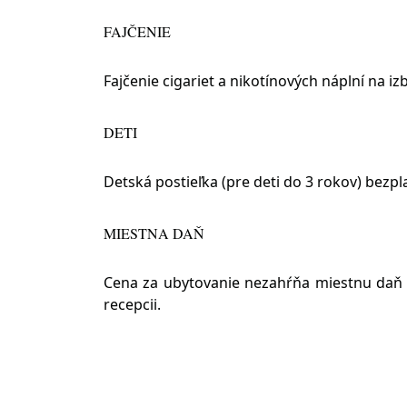
FAJČENIE
Fajčenie cigariet a nikotínových náplní na i
DETI
Detská postieľka (pre deti do 3 rokov) bezp
MIESTNA DAŇ
Cena za ubytovanie nezahŕňa miestnu daň z
recepcii.