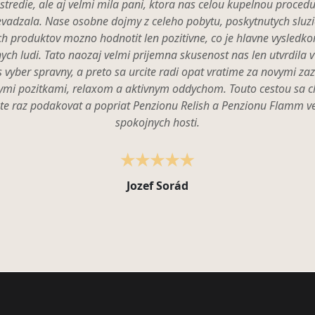
stredie, ale aj velmi mila pani, ktora nas celou kupelnou proced
evadzala. Nase osobne dojmy z celeho pobytu, poskytnutych sluzi
ch produktov mozno hodnotit len pozitivne, co je hlavne vysledk
ych ludi. Tato naozaj velmi prijemna skusenost nas len utvrdila v
s vyber spravny, a preto sa urcite radi opat vratime za novymi zaz
ymi pozitkami, relaxom a aktivnym oddychom. Touto cestou sa 
te raz podakovat a popriat Penzionu Relish a Penzionu Flamm v
spokojnych hosti.
Jozef Sorád