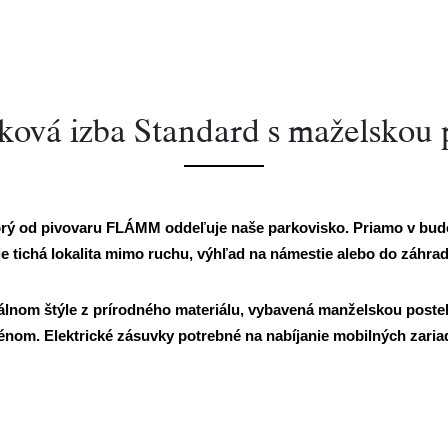
ková izba Standard s maželskou 
rý od pivovaru FLÁMM oddeľuje naše parkovisko. Priamo v budov
je tichá lokalita mimo ruchu, výhľad na námestie alebo do záh
kálnom štýle z prírodného materiálu, vybavená manželskou post
om. Elektrické zásuvky potrebné na nabíjanie mobilných zariade