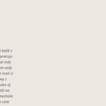
 balik s
Sme tu uz druhy den sme maximalne 
pracuju
potrebujeme,personal mili ochotny po
al mily
kupeli tam taktiez mila ochotna pan
nam vzdy
uzasne kto neskusi neuveri,este raz
 mali ci
vy z
 ako aj
mirosla
ili na
anechala
 ciste