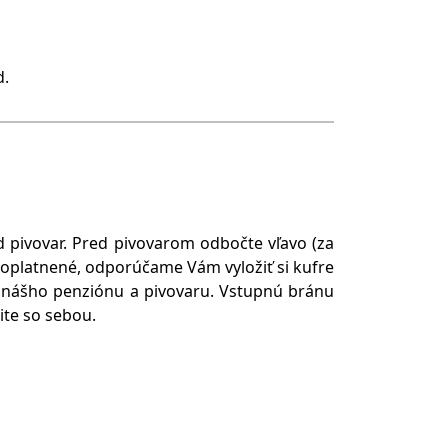
d.
d pivovar. Pred pivovarom odbočte vľavo (za
spoplatnené, odporúčame Vám vyložiť si kufre
 nášho penziónu a pivovaru. Vstupnú bránu
ite so sebou.