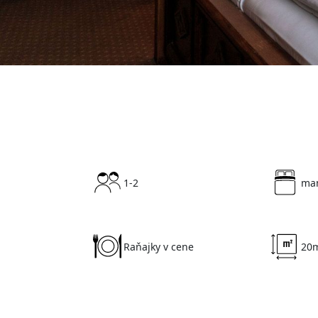
1-2
man
Raňajky v cene
20