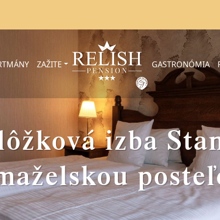
ARTMÁNY
ZAŽITE
GASTRONÓMIA
lôžková izba Sta
maželskou poste