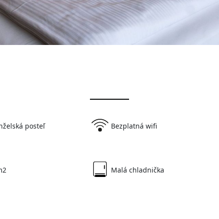
želská posteľ
Bezplatná wifi
m2
Malá chladnička