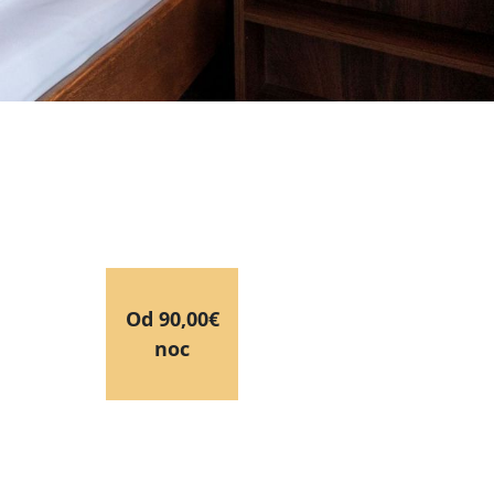
Od 90,00€
noc