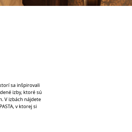
orí sa inšpirovali
dené izby, ktoré sú
. V izbách nájdete
ASTA, v ktorej si