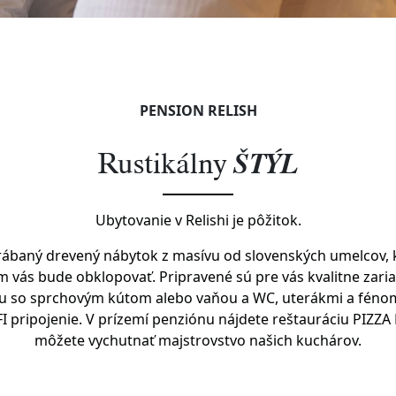
PENSION RELISH
Rustikálny
ŠTÝL
Ubytovanie v Relishi je pôžitok.
ábaný drevený nábytok z masívu od slovenských umelcov, kt
ás bude obklopovať. Pripravené sú pre vás kvalitne zaria
 so sprchovým kútom alebo vaňou a WC, uterákmi a fénom
I pripojenie. V prízemí penziónu nájdete reštauráciu PIZZA P
môžete vychutnať majstrovstvo našich kuchárov.