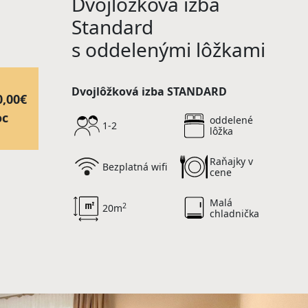
Dvojlôžková izba
Standard
s oddelenými lôžkami
Dvojlôžková izba STANDARD
0,00€
oc
oddelené
1-2
lôžka
Raňajky v
Bezplatná wifi
cene
Malá
2
20m
chladnička