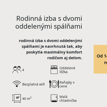
Rodinná izba s dvomi
oddelenými spálňami
rodinná izba s dvomi oddelenými
spálňami je navrhnutá tak, aby
poskytla maximálny komfort
Od 1
rodičom aj deťom.
n
Oddelené
4
lôžka
Raňajky v
Bezplatná wifi
cene
Malá
2
40 m
chladnička