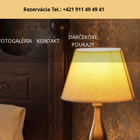
Rezervácia Tel.:
+421 911 49 49 41
DARČEKOVÉ
FOTOGALÉRIA
KONTAKT
POUKAZY
y