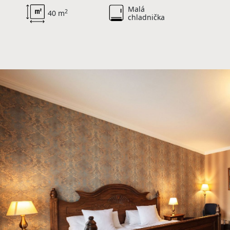
Malá
2
40 m
chladnička