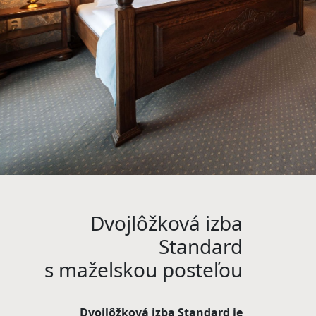
Dvojlôžková izba
Standard
s maželskou posteľou
Dvojlôžková izba Standard je