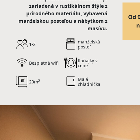
zariadená v rustikálnom štýle z
prírodného materiálu, vybavená
Od 9
manželskou posteľou a nábytkom z
n
masívu.
manželská
1-2
posteľ
Raňajky v
Bezplatná wifi
cene
Malá
2
20m
chladnička