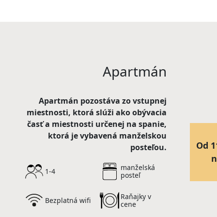
Apartmán
Apartmán pozostáva zo vstupnej
miestnosti, ktorá slúži ako obývacia
časť a miestnosti určenej na spanie,
ktorá je vybavená manželskou
Od 1
posteľou.
n
manželská
1-4
posteľ
Raňajky v
Bezplatná wifi
cene