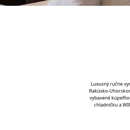
Luxusný ručne vyr
Rakúsko-Uhorskom v
vybavené kúpeľňou
chladničku a WIF