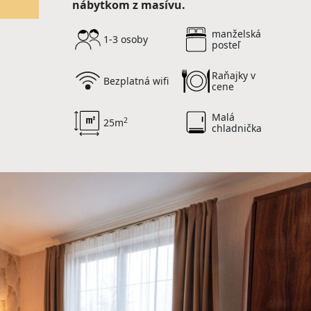
nábytkom z masívu.
manželská
1-3 osoby
posteľ
Raňajky v
Bezplatná wifi
cene
Malá
2
25m
chladnička