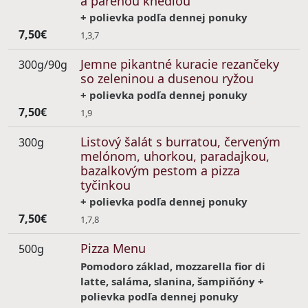
a parenou knedľou
+ polievka podľa dennej ponuky
7,50€
1,3,7
Jemne pikantné kuracie rezančeky
300g/90g
so zeleninou a dusenou ryžou
+ polievka podľa dennej ponuky
7,50€
1,9
Listový šalát s burratou, červeným
300g
melónom, uhorkou, paradajkou,
bazalkovým pestom a pizza
tyčinkou
+ polievka podľa dennej ponuky
7,50€
1,7,8
Pizza Menu
500g
Pomodoro základ, mozzarella fior di
latte, saláma, slanina, šampiňóny +
polievka podľa dennej ponuky