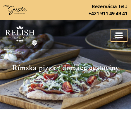
Rezervácia Tel.:
+421 911 49 49 41
Rímska pizza / domáce cestoviny