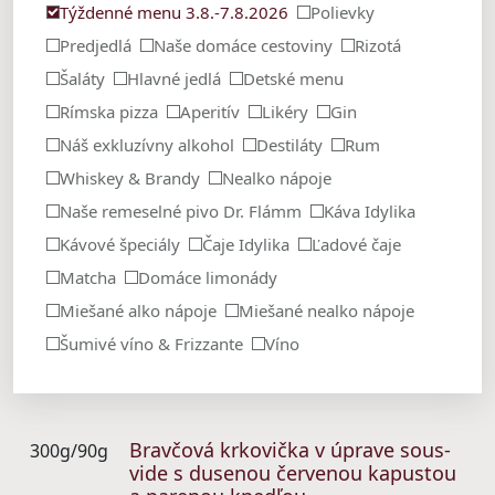
Týždenné menu 3.8.-7.8.2026
Polievky
Predjedlá
Naše domáce cestoviny
Rizotá
Šaláty
Hlavné jedlá
Detské menu
Rímska pizza
Aperitív
Likéry
Gin
Náš exkluzívny alkohol
Destiláty
Rum
Whiskey & Brandy
Nealko nápoje
Naše remeselné pivo Dr. Flámm
Káva Idylika
Kávové špeciály
Čaje Idylika
Ľadové čaje
Matcha
Domáce limonády
Miešané alko nápoje
Miešané nealko nápoje
Šumivé víno & Frizzante
Víno
Bravčová krkovička v úprave sous-
300g/90g
vide s dusenou červenou kapustou