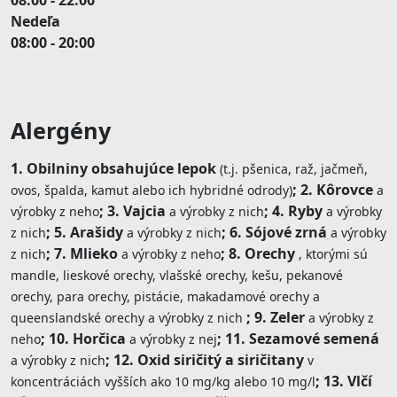
08:00 - 22:00
Nedeľa
08:00 - 20:00
Alergény
1. Obilniny obsahujúce lepok
(t.j. pšenica, raž, jačmeň,
2. Kôrovce
ovos, špalda, kamut alebo ich hybridné odrody)
a
3. Vajcia
4. Ryby
výrobky z neho
a výrobky z nich
a výrobky
5. Arašidy
6. Sójové zrná
z nich
a výrobky z nich
a výrobky
7. Mlieko
8. Orechy
z nich
a výrobky z neho
, ktorými sú
mandle, lieskové orechy, vlašské orechy, kešu, pekanové
orechy, para orechy, pistácie, makadamové orechy a
9. Zeler
queenslandské orechy a výrobky z nich
a výrobky z
10. Horčica
11. Sezamové semená
neho
a výrobky z nej
12. Oxid siričitý a siričitany
a výrobky z nich
v
13. Vlčí
koncentráciách vyšších ako 10 mg/kg alebo 10 mg/l