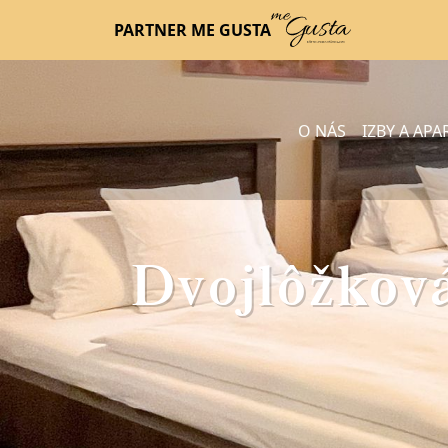
PARTNER ME GUSTA
O NÁS
IZBY A AP
Dvojlôžková