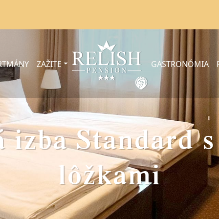
ARTMÁNY
ZAŽITE
GASTRONÓMIA
 izba Standard 
lôžkami